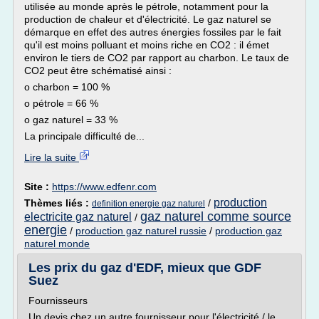
utilisée au monde après le pétrole, notamment pour la
production de chaleur et d'électricité. Le gaz naturel se
démarque en effet des autres énergies fossiles par le fait
qu'il est moins polluant et moins riche en CO2 : il émet
environ le tiers de CO2 par rapport au charbon. Le taux de
CO2 peut être schématisé ainsi :
o charbon = 100 %
o pétrole = 66 %
o gaz naturel = 33 %
La principale difficulté de...
Lire la suite
Site :
https://www.edfenr.com
production
Thèmes liés :
/
definition energie gaz naturel
gaz naturel comme source
electricite gaz naturel
/
energie
/
production gaz naturel russie
/
production gaz
naturel monde
Les prix du gaz d'EDF, mieux que GDF
Suez
Fournisseurs
Un devis chez un autre fournisseur pour l'électricité / le