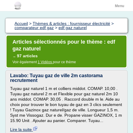
Menu
Accueil
>
Thèmes & articles : fournisseur électricité
>
comparateur edf gaz
>
edf gaz naturel
Articles sélectionnés pour le thème : edf
gaz naturel
97 articles
→
Voir également
1 Vidéos
pour ce thème
Lavabo: Tuyau gaz de ville 2m castorama
recrutement
Tuyau gaz naturel 1 m et colliers middot. COMAP. 10,00 .
Tuyau gaz naturel 2 m et Flexible pour gaz naturel 2m 10
ans middot. COMAP. 30,05 . Raccord double m le. Aide au
choix pour trouver le bon tuyau de gaz en 3 clics seulement
! Tuyau Gazinox gaz naturel/gaz de ville. Longueur 1,5 m.
Syst me Vissogaz. Dur e de. Propane visser GAZINOX, 1 m
15.90 Unit . Ajouter au panier. Comparer. Tuyau...
Lire la suite