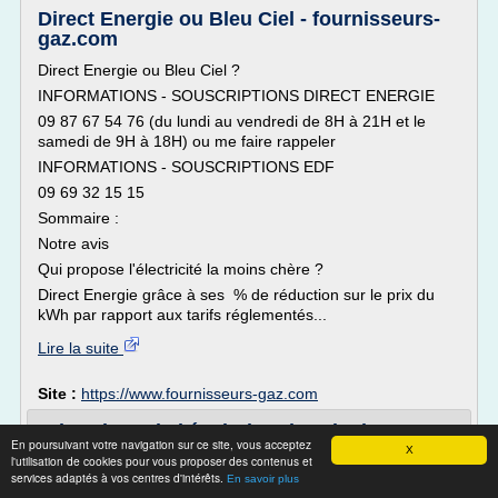
Direct Energie ou Bleu Ciel - fournisseurs-
gaz.com
Direct Energie ou Bleu Ciel ?
INFORMATIONS - SOUSCRIPTIONS DIRECT ENERGIE
09 87 67 54 76 (du lundi au vendredi de 8H à 21H et le
samedi de 9H à 18H) ou me faire rappeler
INFORMATIONS - SOUSCRIPTIONS EDF
09 69 32 15 15
Sommaire :
Notre avis
Qui propose l'électricité la moins chère ?
Direct Energie grâce à ses % de réduction sur le prix du
kWh par rapport aux tarifs réglementés...
Lire la suite
Site :
https://www.fournisseurs-gaz.com
Historique de l'évolution du prix du gaz
En poursuivant votre navigation sur ce site, vous acceptez
(vingt ans)
X
l'utilisation de cookies pour vous proposer des contenus et
services adaptés à vos centres d'intérêts.
En savoir plus
La moyenne du prix du gaz naturel est de 1,95 dollars par