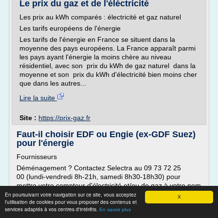
Le prix du gaz et de l'éléctricité
Les prix au kWh comparés : électricité et gaz naturel
Les tarifs européens de l'énergie
Les tarifs de l'énergie en France se situent dans la
moyenne des pays européens. La France apparaît parmi
les pays ayant l'énergie la moins chère au niveau
résidentiel, avec son prix du kWh de gaz naturel dans la
moyenne et son prix du kWh d'électricité bien moins cher
que dans les autres...
Lire la suite
Site :
https://prix-gaz.fr
Faut-il choisir EDF ou Engie (ex-GDF Suez)
pour l'énergie
Fournisseurs
Déménagement ? Contactez Selectra au 09 73 72 25
00 (lundi-vendredi 8h-21h, samedi 8h30-18h30) pour
mettre votre compteur d'électricité et/ou de gaz à votre nom
ou ouvrir le compteur avec un fournisseur alternatif.
En poursuivant votre navigation sur ce site, vous acceptez
X
l'utilisation de cookies pour vous proposer des contenus et
Rappel gratuit Service téléphonique géré par la société
services adaptés à vos centres d'intérêts.
En savoir plus
Selectra qui prend en charge vos démarches de