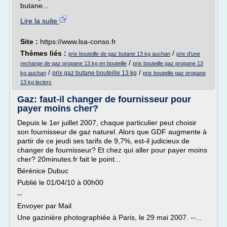
butane...
Lire la suite
Site :
https://www.lsa-conso.fr
Thèmes liés :
/
prix bouteille de gaz butane 13 kg auchan
prix d'une
/
recharge de gaz propane 13 kg en bouteille
prix bouteille gaz propane 13
/
/
prix gaz butane bouteille 13 kg
kg auchan
prix bouteille gaz propane
13 kg leclerc
Gaz: faut-il changer de fournisseur pour
payer moins cher?
Depuis le 1er juillet 2007, chaque particulier peut choisir
son fournisseur de gaz naturel. Alors que GDF augmente à
partir de ce jeudi ses tarifs de 9,7%, est-il judicieux de
changer de fournisseur? Et chez qui aller pour payer moins
cher? 20minutes.fr fait le point...
Bérénice Dubuc
Publié le 01/04/10 à 00h00
--
Envoyer par Mail
Une gazinière photographiée à Paris, le 29 mai 2007. --...