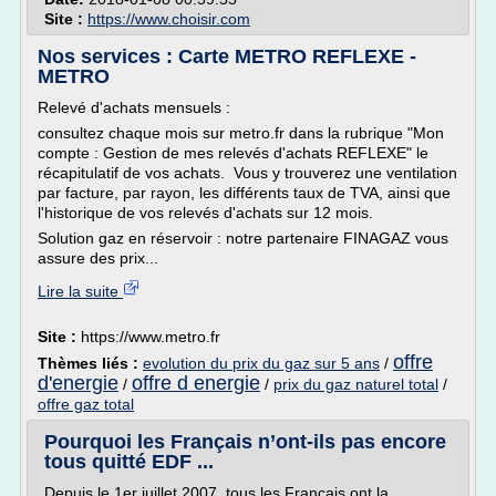
Site :
https://www.choisir.com
Nos services : Carte METRO REFLEXE -
METRO
Relevé d'achats mensuels :
consultez chaque mois sur metro.fr dans la rubrique "Mon
compte : Gestion de mes relevés d'achats REFLEXE" le
récapitulatif de vos achats. Vous y trouverez une ventilation
par facture, par rayon, les différents taux de TVA, ainsi que
l'historique de vos relevés d'achats sur 12 mois.
Solution gaz en réservoir : notre partenaire FINAGAZ vous
assure des prix...
Lire la suite
Site :
https://www.metro.fr
offre
Thèmes liés :
evolution du prix du gaz sur 5 ans
/
d'energie
offre d energie
/
/
prix du gaz naturel total
/
offre gaz total
Pourquoi les Français n’ont-ils pas encore
tous quitté EDF ...
Depuis le 1er juillet 2007, tous les Français ont la