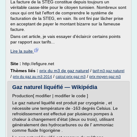
La facture de la STEG constitue depuis toujours un
véritable casse-tête pour le citoyen tunisien. Nombreux sont
ceux qui ont fait l'effort de comprendre le système de
facturation de la STEG, en vain. Ils ont fini par lâcher prise
en acceptant de payer le montant bizarre sur la fameuse
facture.
Dans cet article, je vais essayer d'éclaircir certains points
par rapport aux tarifs...
Lire la suite
Site :
http://efigure.net
Thèmes liés :
prix du m3 de gaz naturel
/
tarif m3 gaz naturel
/
/
/
prix du gaz au m3 2014
calcul prix gaz m3
prix moyen gaz m3
Gaz naturel liquéfié — Wikipédia
Production[ modifier | modifier le code ]
Le gaz naturel liquéfié est produit par cryogénie , et
nécessite une température de -163 degrés Celsius. Le
refroidissement est effectué par plusieurs pompes à
chaleur à changement d'état (deux ou trois), utilisant
généralement des hydrocarbures ou de l' ammoniac
comme fluide frigorigène .