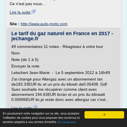
Ce n'est pas nous...
Lire la suite
Site :
http://www.auto-moto.com
Le tarif du gaz naturel en France en 2017 -
jechange.fr
49 commentaires 11 notes - Réagissez à votre tour
Nom
Note (de 1 à 5)
Envoyer la note
Letschert Jean-Marie - Le 5 septembre 2012 à 16h49
J'ai changé pour Altergaz avec un abonnement /an
de183.33EUR ttc et un prix du kilowh de0.05408. Gdf
Suez souhaite me récupérer comme client avec
abonnement 194.63EUR ttc/an et un prix du kilowatt
0.05896EUR ttc,je reste donc avec altergaz car c'est...
Lire la suite
En poursuivant votre navigation sur ce site, vous acceptez
X
l'utilisation de cookies pour vous proposer des contenus et
Site :
https://www.jechange.fr
services adaptés à vos centres d'intérêts.
En savoir plus