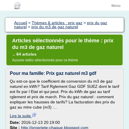
Menu
Accueil
>
Thèmes & articles : prix gaz
>
prix du gaz
naturel
>
prix du m3 de gaz naturel
Articles sélectionnés pour le thème : prix
du m3 de gaz naturel
64 articles
→
Aucune vidéo sélectionnée pour ce thème
Pour ma famille: Prix gaz naturel m3 gdf
Qu est-ce que le coefficient de conversion du m3 de gaz
naturel en kWh? Tarif Rglement Gaz GDF SUEZ dont le tarif
est fix par l Etat et qui peut. Prix du kWh de gaz au tarif
rglement et prix de march. Prix du gaz naturel : comment
expliquer les hausses de tarifs? La facturation des prix du
gaz au mtre cube (m3) :...
Lire la suite
Date:
2016-12-13 20:19:00
Site :
http://propriete-chaque.blogspot.com